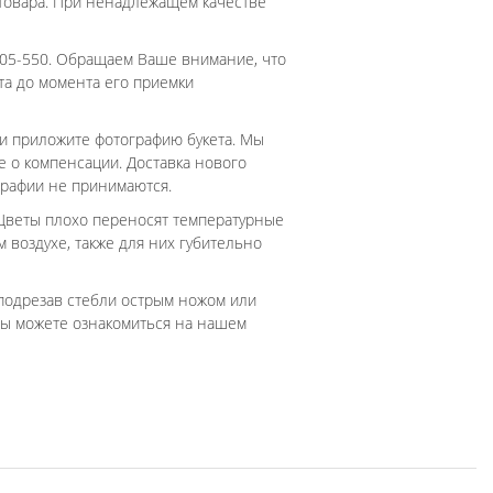
 товара. При ненадлежащем качестве
 705-550. Обращаем Ваше внимание, что
та до момента его приемки
 и приложите фотографию букета. Мы
 о компенсации. Доставка нового
графии не принимаются.
. Цветы плохо переносят температурные
 воздухе, также для них губительно
 подрезав стебли острым ножом или
 Вы можете ознакомиться на нашем