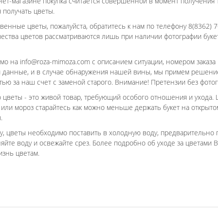
нет-магазине покупка считается совершенной в момент получения
 получать цветы.
венные цветы, пожалуйста, обратитесь к нам по телефону 8(8362)
ества цветов рассматриваются лишь при наличии фотографии буке
ьмо на info@roza-mimoza.com с описанием ситуации, номером заказа
данные, и в случае обнаружения нашей вины, мы примем решение
тью за наш счет с заменой старого. Внимание! Претензии без фото
о цветы - это живой товар, требующий особого отношения и ухода
 или мороз старайтесь как можно меньше держать букет на открытом
.
у, цветы необходимо поставить в холодную воду, предварительно
яйте воду и освежайте срез. Более подробно об уходе за цветами
изнь цветам.