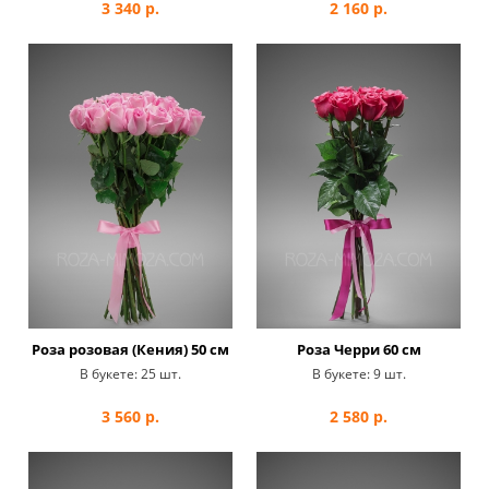
3 340
р.
2 160
р.
Роза розовая (Кения) 50 см
Роза Черри 60 см
В букете:
25 шт.
В букете:
9 шт.
3 560
р.
2 580
р.