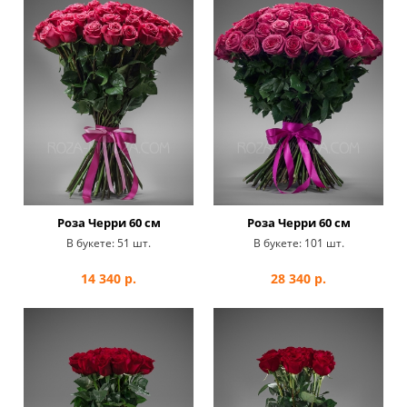
Роза Черри 60 см
Роза Черри 60 см
В букете:
51 шт.
В букете:
101 шт.
14 340
р.
28 340
р.