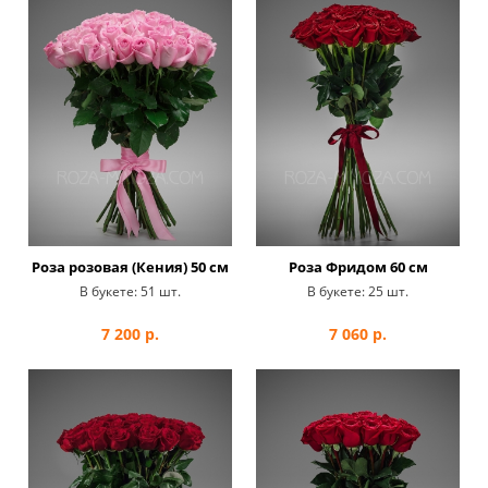
Роза розовая (Кения) 50 см
Роза Фридом 60 см
В букете:
51 шт.
В букете:
25 шт.
7 200
р.
7 060
р.