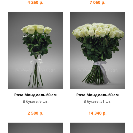
4 260
р.
7 060
р.
Роза Мондиаль 60 см
Роза Мондиаль 60 см
В букете:
9 шт.
В букете:
51 шт.
2 580
р.
14 340
р.