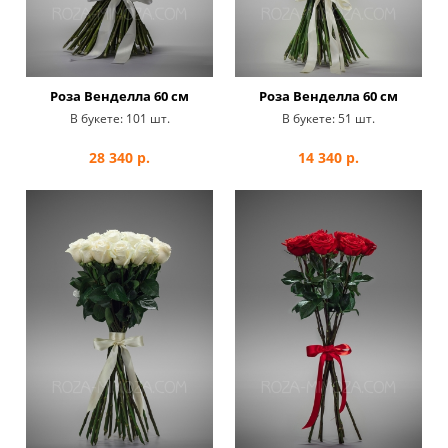
Роза Венделла 60 см
Роза Венделла 60 см
В букете:
101 шт.
В букете:
51 шт.
28 340
р.
14 340
р.