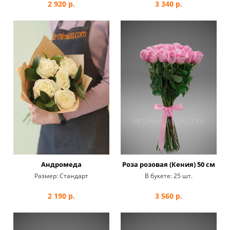
2 920
р.
3 340
р.
Андромеда
Роза розовая (Кения) 50 см
Размер:
Стандарт
В букете:
25 шт.
2 190
р.
3 560
р.