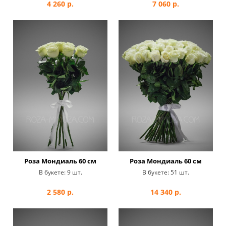
4 260
р.
7 060
р.
Роза Мондиаль 60 см
Роза Мондиаль 60 см
В букете:
9 шт.
В букете:
51 шт.
2 580
р.
14 340
р.