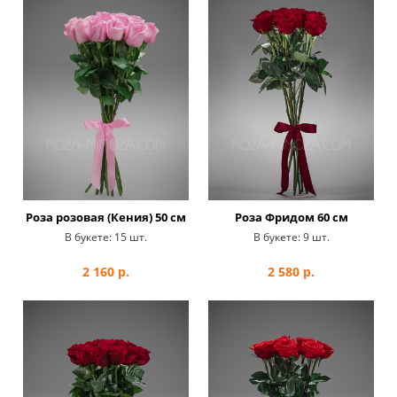
Роза розовая (Кения) 50 см
Роза Фридом 60 см
В букете:
15 шт.
В букете:
9 шт.
2 160
р.
2 580
р.