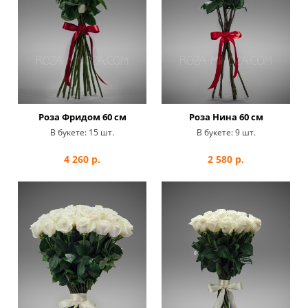
Роза Фридом 60 см
Роза Нина 60 см
В букете:
15 шт.
В букете:
9 шт.
4 260
р.
2 580
р.