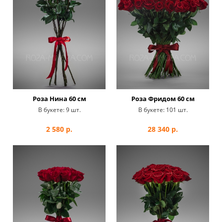
Роза Нина 60 см
Роза Фридом 60 см
В букете:
9 шт.
В букете:
101 шт.
2 580
р.
28 340
р.