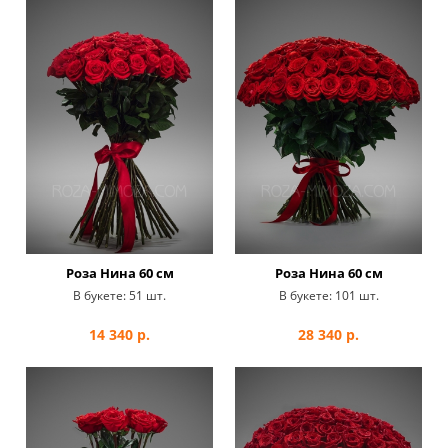
Роза Нина 60 см
Роза Нина 60 см
В букете:
51 шт.
В букете:
101 шт.
14 340
р.
28 340
р.