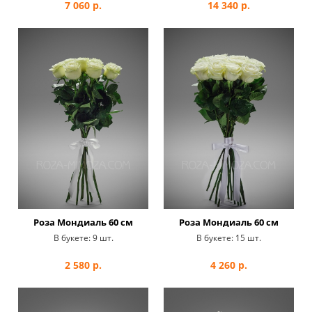
7 060
р.
14 340
р.
Роза Мондиаль 60 см
Роза Мондиаль 60 см
В букете:
9 шт.
В букете:
15 шт.
2 580
р.
4 260
р.