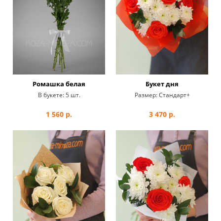
Ромашка белая
Букет дня
В букете:
5 шт.
Размер:
Стандарт+
1 560
р.
3 470
р.