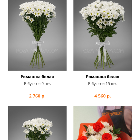
Ромашка белая
Ромашка белая
В букете:
9 шт.
В букете:
15 шт.
2 760
р.
4 560
р.